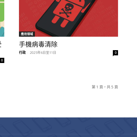
應用領域
受
手機病毒清除
行政
-
2025年6日至11日
0
0
第 1 頁，共 5 頁