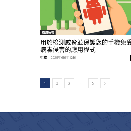
應用領域
用於檢測威脅並保護您的手機免
病毒侵害的應用程式
行政
-
2025年6日至12日
...
1
2
3
5