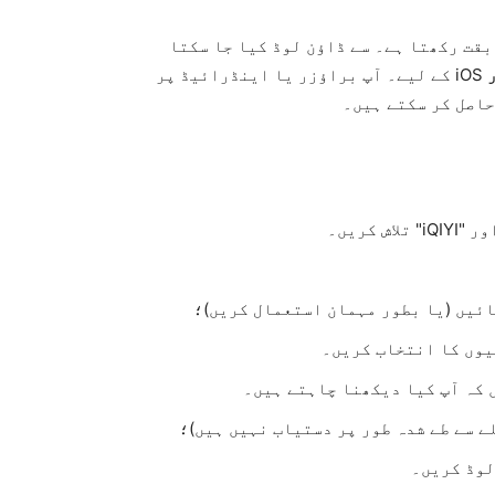
مطابقت رکھتا ہے۔ سے ڈاؤن لوڈ کیا جا سکتا
iOS کے لیے۔ آپ براؤزر یا اینڈرائیڈ پر
حاصل کر سکتے ہیں۔
کریں۔
ائیں (یا بطور مہمان استعمال کریں)؛
یوں کا انتخاب کریں۔
 کہ آپ کیا دیکھنا چاہتے ہیں۔
ے سے طے شدہ طور پر دستیاب نہیں ہیں)؛
لوڈ کریں۔