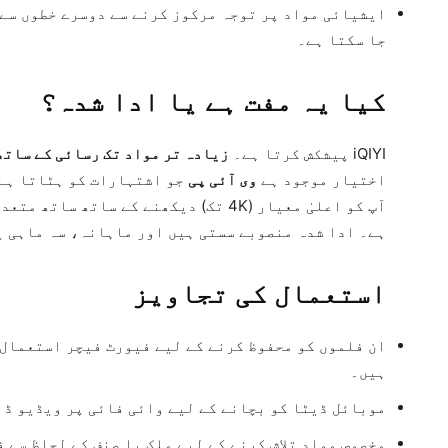
ایشیائی مواد پر توجہ مرکوز کرنے سے دوسرے خطوں سے 
جا سکتا ہے۔
کیا یہ مفت ہے یا ادا شدہ؟
iQIYI پیشکش کرتا ہے۔
زیادہ تر مواد تک رسائی کے ساتھ
اختیار موجود ہے
وی آئی پی
جو اشتہارات کو ہٹاتا ہے،
آپ کو اعلیٰ معیار (4K تک) دیکھنے کے سات
ہے۔ ادا شدہ منصوبے سستی ہیں اور ماہانہ، سہ ماہی ی
استعمال کی تجاویز
ان فلموں کو محفوظ کرنے کے لیے فیورٹ فیچر استعمال 
ہیں۔
موبائل ڈیٹا کو بچانے کے لیے وائی فائی پر ویڈیو ڈا
مخصوص مواد تلاش کرنے کے لیے ملک یا صنف کے لحاظ سے 