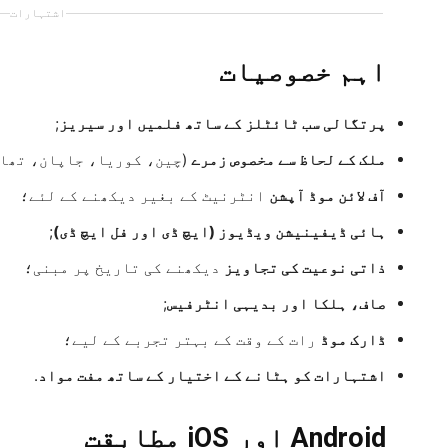
اشتہارات
اہم خصوصیات
پرتگالی سب ٹائٹلز کے ساتھ فلمیں اور سیریز
;
ملک کے لحاظ سے مخصوص زمرے
(چین، کوریا، جاپان، تھائ
آف لائن موڈ آپشن
انٹرنیٹ کے بغیر دیکھنے کے لئے؛
ہائی ڈیفینیشن ویڈیوز (ایچ ڈی اور فل ایچ ڈی)
;
ذاتی نوعیت کی تجاویز
دیکھنے کی تاریخ پر مبنی؛
صاف، ہلکا اور بدیہی انٹرفیس
;
ڈارک موڈ
رات کے وقت کے بہتر تجربے کے لیے؛
اشتہارات کو ہٹانے کے اختیار کے ساتھ مفت مواد
.
Android اور iOS مطابقت