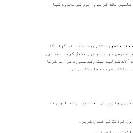
فلمیں تلاش کرنے والوں کو محدود کیا
 مفت منصوبہ
. تاہم، سبسکرائب کرنے کا
 خصوصی مواد کو غیر مقفل کرتا ہے، اور
ھ ساتھ متعدد آلات کے لیے بیک وقت سپورٹ فراہم کرتا
ا سالانہ خریدے جا سکتے ہیں۔
کریں جنہیں آپ بعد میں دیکھنا چاہتے
ؤن لوڈنگ کو فعال کریں۔
فلٹرز دریافت کریں۔