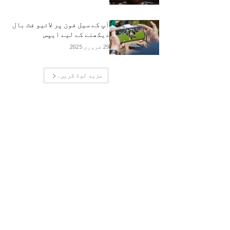
آپ کے سیل فون پر لائیو فٹ بال
دیکھنے کے لیے ایپس
29 فروری 2025
مزید لوڈ کریں۔