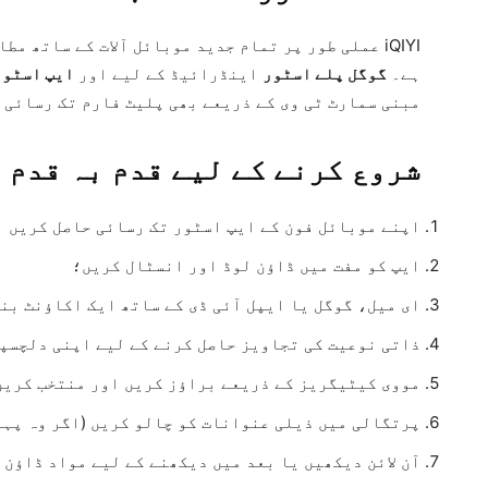
iQIYI عملی طور پر تمام جدید موبائل آلات کے ساتھ 
ہے۔
گوگل پلے اسٹور
اینڈرائیڈ کے لیے اور
ایپ اسٹور
مبنی سمارٹ ٹی وی کے ذریعے بھی پلیٹ فارم تک رسائی 
شروع کرنے کے لیے قدم بہ قدم
اپنے موبائل فون کے ایپ اسٹور تک رسائی حاصل کریں اور "iQIYI" تلاش 
ایپ کو مفت میں ڈاؤن لوڈ اور انسٹال کریں؛
ای میل، گوگل یا ایپل آئی ڈی کے ساتھ ایک اکاؤنٹ بن
ذاتی نوعیت کی تجاویز حاصل کرنے کے لیے اپنی دلچسپ
مووی کیٹیگریز کے ذریعے براؤز کریں اور منتخب کریں
پرتگالی میں ذیلی عنوانات کو چالو کریں (اگر وہ پہل
آن لائن دیکھیں یا بعد میں دیکھنے کے لیے مواد ڈاؤن 