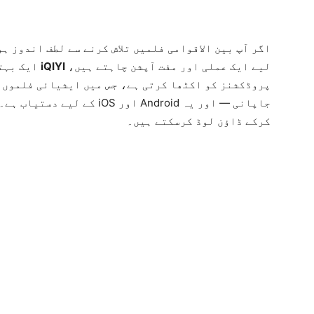
اگر آپ بین الاقوامی فلمیں تلاش کرنے سے لطف اندوز ہ
لیے ایک عملی اور مفت آپشن چاہتے ہیں،
iQIYI
ایک بہتر
پروڈکشنز کو اکٹھا کرتی ہے، جس میں ایشیائی فلموں 
جاپانی — اور یہ Android اور 
کرکے ڈاؤن لوڈ کرسکتے ہیں۔