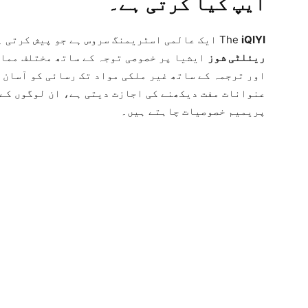
ایپ کیا کرتی ہے۔
iQIYI
The
ایک عالمی اسٹریمنگ سروس ہے جو پیش کرتی 
ریئلٹی شوز
ایشیا پر خصوصی توجہ کے ساتھ مختلف ممال
اور ترجمہ کے ساتھ غیر ملکی مواد تک رسائی کو آسان 
عنوانات مفت دیکھنے کی اجازت دیتی ہے، ان لوگوں کے 
پریمیم خصوصیات چاہتے ہیں۔