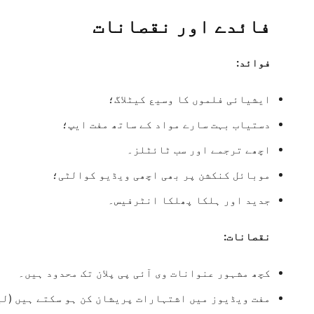
فائدے اور نقصانات
فوائد:
ایشیائی فلموں کا وسیع کیٹلاگ؛
دستیاب بہت سارے مواد کے ساتھ مفت ایپ؛
اچھے ترجمے اور سب ٹائٹلز۔
موبائل کنکشن پر بھی اچھی ویڈیو کوالٹی؛
جدید اور ہلکا پھلکا انٹرفیس۔
نقصانات:
کچھ مشہور عنوانات وی آئی پی پلان تک محدود ہیں۔
مفت ویڈیوز میں اشتہارات پریشان کن ہو سکتے ہیں (لی