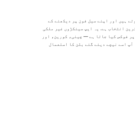
وتے ہیں اور اپنے سیل فون پر دیکھنے کے
ین انتخاب ہے. یہ ایپ سینکڑوں غیر ملکی
پر فوکس کیا جاتا ہے — چینی، کورین، اور
iOS کے لیے دستیاب ہے۔ آپ اسے نیچے دیئے گئے بٹن کا استعمال