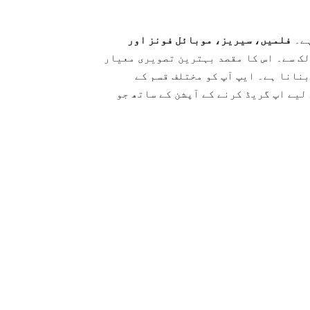
ہے۔
فلمیں، سیریز، موبائل فونز اور
ک سے۔ اس کا مقصد بہترین تصویری معیار
بنانا ہے۔ ایپ آپ کو مختلف قسم کے
لیے اپ گریڈ کرنے کے آپشن کے ساتھ جو