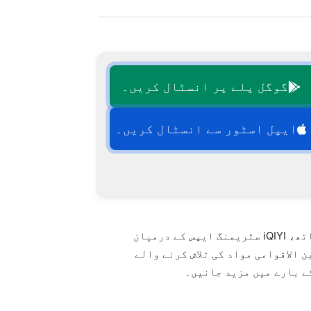
گوگل پلے پر انسٹال کریں۔
ایپل اسٹور سے انسٹال کریں۔
ایک سادہ انٹرفیس اور اچھی طرح سے منظم کیٹلاگ کے ساتھ، iQIYI سٹریمنگ ایپس کے درمیان
 الاقوامی مواد کی تلاش کرنے والے
کے بارے میں مزید جانیں۔