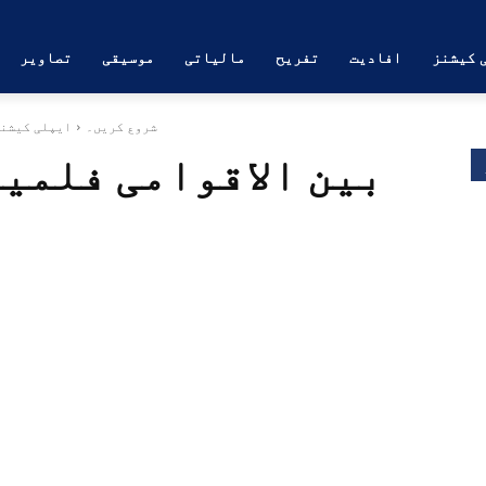
 کیشنز
افادیت
تفریح
مالیاتی
موسیقی
تصاویر
شروع کریں۔
ایپلی کیشن
بین الاقوامی فلمیں