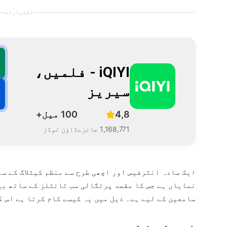
اشتہارات
iQIYI - فلمیں،
سیریز
4,8
100 میل+
1,168,771 جائزے
ڈاؤن لوڈز
نمایاں ہے جس کا مقصد پرتگالی سب ٹائٹلز کے ساتھ بین
سامعین کے لیے ہے۔ ذیل میں یہ کیسے کام کرتا ہے اس 