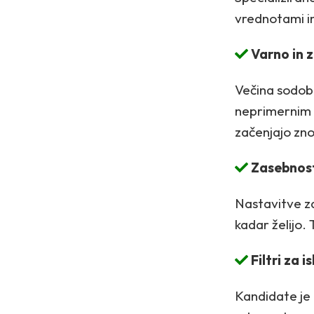
vrednotami in 
Varno in 
Večina sodobn
neprimernim v
začenjajo zn
Zasebnos
Nastavitve za
kadar želijo.
Filtri za i
Kandidate je m