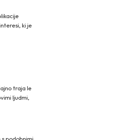
likacije
teresi, ki je
ajno traja le
vimi ljudmi,
e s podobnimi