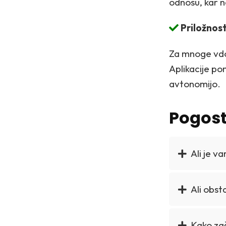
odnosu, kar na
Priložnos
Za mnoge vdov
Aplikacije pon
avtonomijo.
Pogost
Ali je v
Ali obst
Kako zač