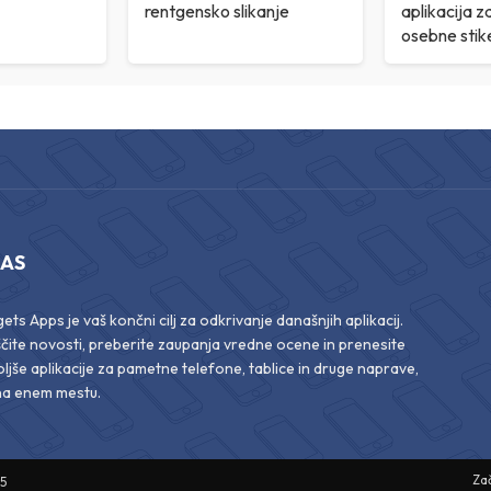
rentgensko slikanje
aplikacija z
osebne sti
NAS
ts Apps je vaš končni cilj za odkrivanje današnjih aplikacij.
ščite novosti, preberite zaupanja vredne ocene in prenesite
ljše aplikacije za pametne telefone, tablice in druge naprave,
na enem mestu.
Za
25