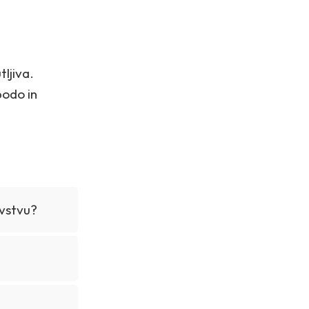
ljiva.
bodo in
ovstvu?