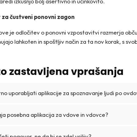
redi izkušnjo bolj asertivno in učinkovito.
t za čustveni ponovni zagon
e je odločitev o ponovni vzpostavitvi razmerja občut
ujajo lahkoten in spoštljiv način za ta nov korak, s svo
o zastavljena vprašanja
arno uporabljati aplikacije za spoznavanje ljudi po ovd
aja posebna aplikacija za vdove in vdovce?
eti pogovor, ne da bi se zdel vsiljiv?