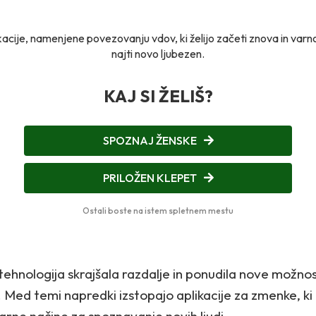
kacije, namenjene povezovanju vdov, ki želijo začeti znova in var
najti novo ljubezen.
KAJ SI ŽELIŠ?
SPOZNAJ ŽENSKE
PRILOŽEN KLEPET
Ostali boste na istem spletnem mestu
ehnologija skrajšala razdalje in ponudila nove možnos
Med temi napredki izstopajo aplikacije za zmenke, ki