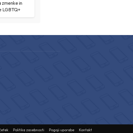
a zmenke in
ke LGBTQ+
četek
Politika zasebnosti
Pogoji uporabe
Kontakt