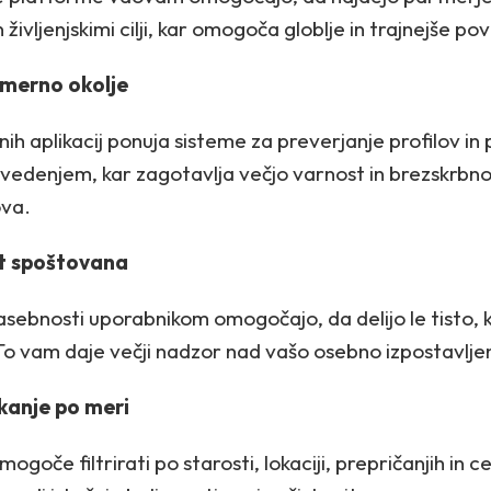
življenjskimi cilji, kar omogoča globlje in trajnejše p
zmerno okolje
ih aplikacij ponuja sisteme za preverjanje profilov i
edenjem, kar zagotavlja večjo varnost in brezskrbnost
ova.
t spoštovana
sebnosti uporabnikom omogočajo, da delijo le tisto, ka
 To vam daje večji nadzor nad vašo osebno izpostavlje
skanje po meri
ogoče filtrirati po starosti, lokaciji, prepričanjih in cel