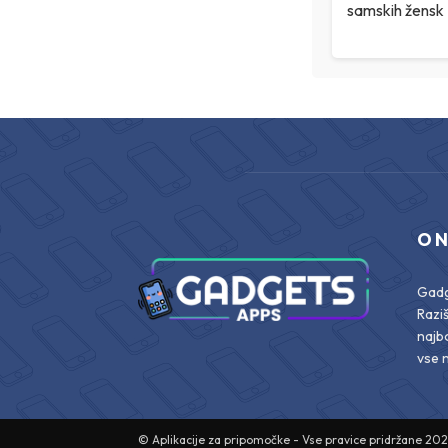
samskih žensk
O 
Gadge
Razi
najbo
vse 
© Aplikacije za pripomočke - Vse pravice pridržane 20