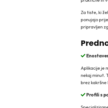
praktične in 
Za tiste, ki ž
ponujajo prij
pripravljen z
Predno
Enostaven
Aplikacije je
nekaj minut. 
brez kakršne k
Profili s 
Specializira