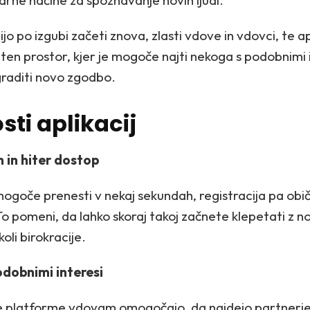
varne načine za spoznavanje novih ljudi.
elijo po izgubi začeti znova, zlasti vdove in vdovci, te ap
eten prostor, kjer je mogoče najti nekoga s podobnimi in
graditi novo zgodbo.
sti aplikacij
 in hiter dostop
 mogoče prenesti v nekaj sekundah, registracija pa obič
To pomeni, da lahko skoraj takoj začnete klepetati z no
oli birokracije.
podobnimi interesi
ne platforme vdovam omogočajo, da najdejo partnerj