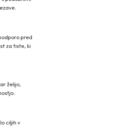
ovezave.
n podporo pred
 za tiste, ki
r želijo,
nostjo.
o ciljih v