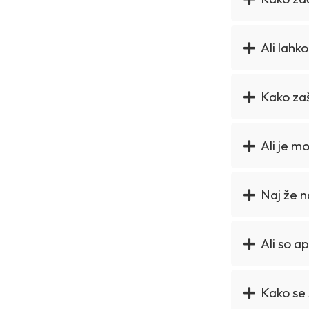
Ali lahk
Kako zaš
Ali je m
Naj že 
Ali so a
Kako se