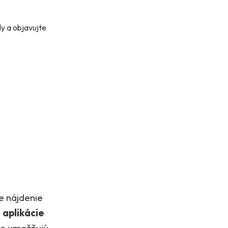
ly a objavujte
e nájdenie
.
aplikácie