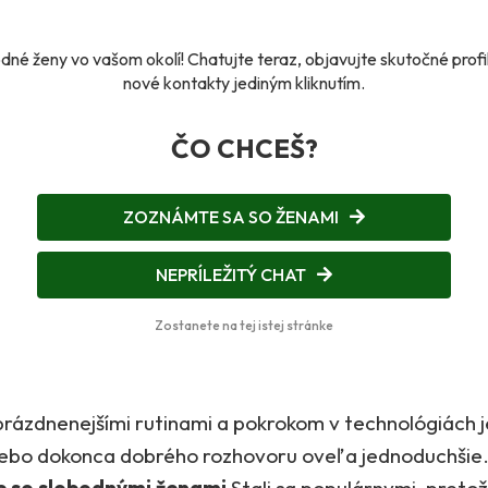
dné ženy vo vašom okolí! Chatujte teraz, objavujte skutočné profi
nové kontakty jediným kliknutím.
ČO CHCEŠ?
ZOZNÁMTE SA SO ŽENAMI
NEPRÍLEŽITÝ CHAT
Zostanete na tej istej stránke
prázdnenejšími rutinami a pokrokom v technológiách j
alebo dokonca dobrého rozhovoru oveľa jednoduchšie