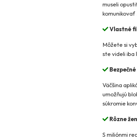
museli opusti
komunikovať 
Vlastné fi
Môžete si vyb
ste videli ib
Bezpečné 
Väčšina aplik
umožňujú blo
súkromie konv
Rôzne žens
S miliónmi r