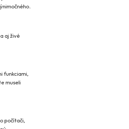
 výnimočného.
a aj živé
i funkciami,
te museli
o počítači,