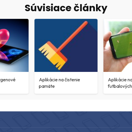
Súvisiace články
tgenové
Aplikácie na čistenie
Aplikácie n
pamäte
futbalovýc