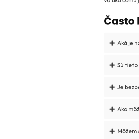
vďaka čomu j
Často 
Aká je n
Sú tieto
Je bezp
Ako môž
Môžem si