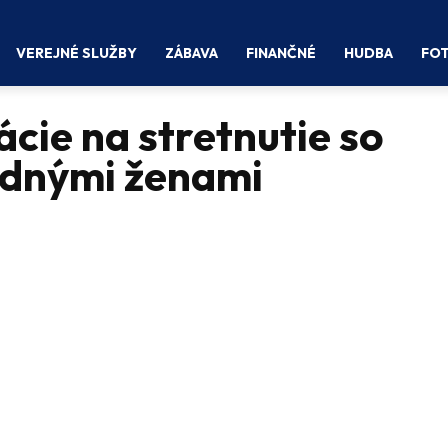
VEREJNÉ SLUŽBY
ZÁBAVA
FINANČNÉ
HUDBA
FOT
ácie na stretnutie so
odnými ženami