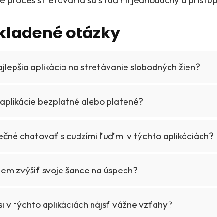
e proces stretávania sa s ľuďmi jednoduchý a prístu
kladené otázky
ajlepšia aplikácia na stretávanie slobodných žien?
 aplikácie bezplatné alebo platené?
ečné chatovať s cudzími ľuďmi v týchto aplikáciách?
em zvýšiť svoje šance na úspech?
 v týchto aplikáciách nájsť vážne vzťahy?