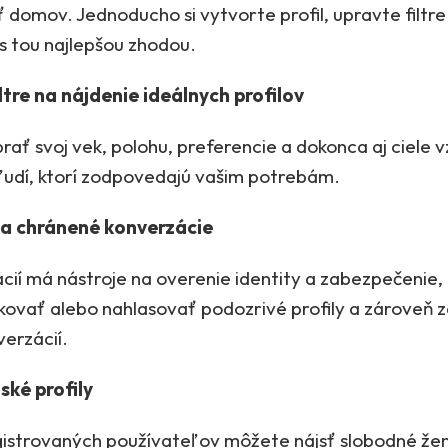
ť domov. Jednoducho si vytvorte profil, upravte filtre
s tou najlepšou zhodou.
ltre na nájdenie ideálnych profilov
rať svoj vek, polohu, preferencie a dokonca aj ciele 
a ľudí, ktorí zodpovedajú vašim potrebám.
a chránené konverzácie
ácií má nástroje na overenie identity a zabezpečenie
kovať alebo nahlasovať podozrivé profily a zároveň
erzácií.
ké profily
egistrovaných používateľov môžete nájsť slobodné že