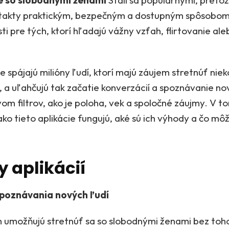
ie so slobodnými ženami
Stali sa populárnymi, preto
takty praktickým, bezpečným a dostupným spôsobom
i pre tých, ktorí hľadajú vážny vzťah, flirtovanie al
ie spájajú milióny ľudí, ktorí majú záujem stretnúť nie
a uľahčujú tak začatie konverzácií a spoznávanie no
om filtrov, ako je poloha, vek a spoločné záujmy. V t
ako tieto aplikácie fungujú, aké sú ich výhody a čo mô
 aplikácií
poznávania nových ľudí
m umožňujú stretnúť sa so slobodnými ženami bez toho