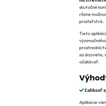
na stretnut
skutočné kon
rôzne možnost
priateľstvá.
Tieto aplikác
výnimočného, 
prostredníctv
sa dozviete, 
očakávať.
Výhody
Ľahkosť s
Aplikácie vá