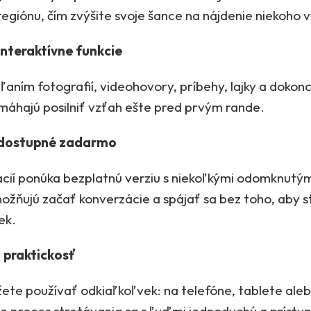
 regiónu, čím zvýšite svoje šance na nájdenie niekoho
nteraktívne funkcie
ľaním fotografií, videohovory, príbehy, lajky a dokonc
máhajú posilniť vzťah ešte pred prvým rande.
 dostupné zadarmo
ácií ponúka bezplatnú verziu s niekoľkými odomknutým
žňujú začať konverzácie a spájať sa bez toho, aby s
ek.
 praktickosť
ete používať odkiaľkoľvek: na telefóne, tablete aleb