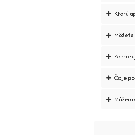
Ktorú ap
Môžete t
Zobrazuj
Čo je po
Môžem c