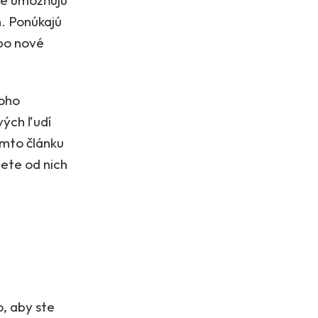
že umožňujú
. Ponúkajú
ebo nové
koho
vých ľudí
omto článku
žete od nich
, aby ste