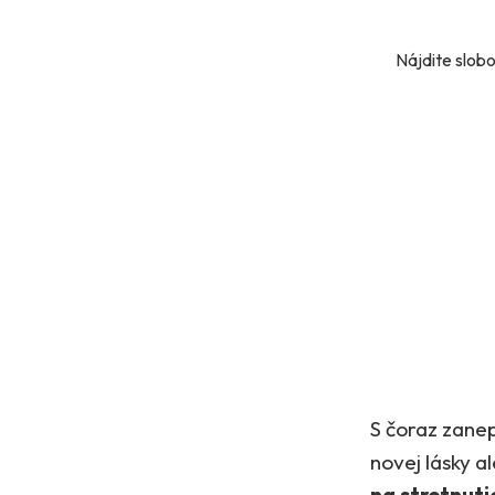
Nájdite slobo
S čoraz zane
novej lásky 