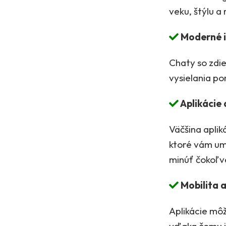
veku, štýlu a
Moderné i
Chaty so zdie
vysielania po
Aplikácie
Väčšina aplik
ktoré vám umo
minúť čokoľv
Mobilita a
Aplikácie môž