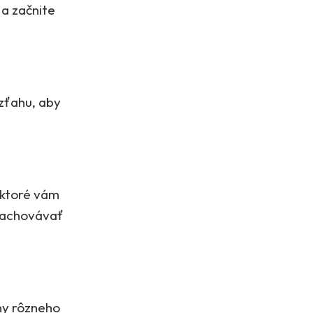
 a začnite
vzťahu, aby
, ktoré vám
 zachovávať
ny rôzneho