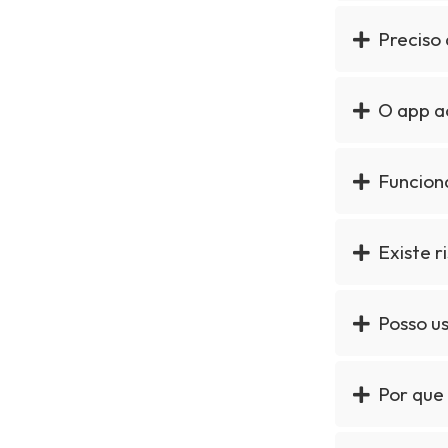
Preciso 
O app a
Funcion
Existe r
Posso us
Por que