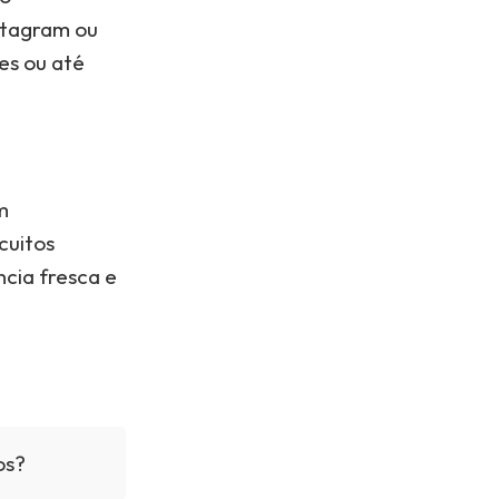
stagram ou
es ou até
m
cuitos
ncia fresca e
os?