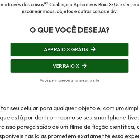
r através das coisas"? Conheça o Aplicativos Raio X: Use seu s
escanear mãos, objetos e outras coisas e divi
O QUE VOCÊ DESEJA?
APP RAIO X GRÁTIS
VER RAIO X
Você permanecerá no mesmo site
tar seu celular para qualquer objeto e, com um simpl
 que está por dentro — como se seu smartphone tives
a isso pareça saído de um filme de ficção científica, 
disponíveis nas lojas prometem exatamente essa exper