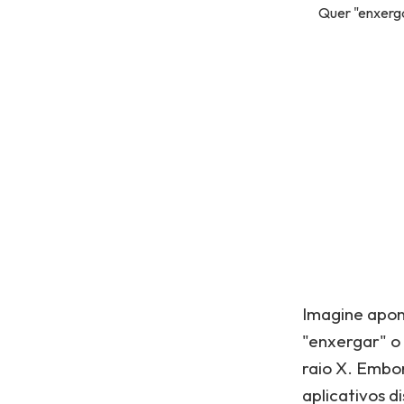
Quer "enxerga
Imagine apon
"enxergar" o
raio X. Embor
aplicativos 