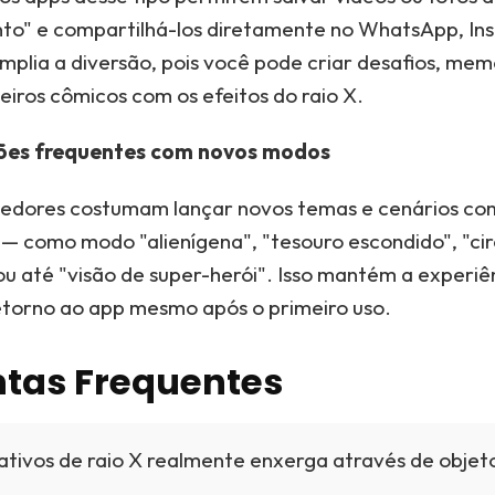
o" e compartilhá-los diretamente no WhatsApp, In
amplia a diversão, pois você pode criar desafios, mem
iros cômicos com os efeitos do raio X.
ões frequentes com novos modos
edores costumam lançar novos temas e cenários co
 — como modo "alienígena", "tesouro escondido", "cir
ou até "visão de super-herói". Isso mantém a experiê
retorno ao app mesmo após o primeiro uso.
tas Frequentes
ativos de raio X realmente enxerga através de objet