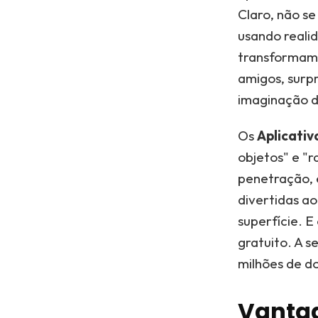
Claro, não se
usando reali
transformam 
amigos, surpr
imaginação di
Os
Aplicativ
objetos" e "r
penetração, 
divertidas ao
superfície. E 
gratuito. A s
milhões de d
Vantag