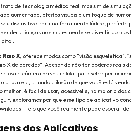
 trata de tecnologia médica real, mas sim de simulaçõ
dade aumentada, efeitos visuais e um toque de humor
seu dispositivo em uma ferramenta lúdica, perfeita 
eender crianças ou simplesmente se divertir com os 
gital.
o Raio X
, oferece modos como "visão esquelética", 
aio X de paredes". Apesar de não ter poderes reais d
ele usa a câmera do seu celular para sobrepor anim
 mundo real, criando a ilusão de que você está vend
o melhor: é fácil de usar, acessível e, na maioria dos 
eguir, exploramos por que esse tipo de aplicativo con
ownloads — e o que você realmente pode esperar del
ens dos Aplicativos