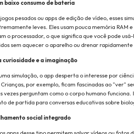
m baixo consumo de bateria
 jogos pesados ou apps de edição de vídeo, esses sim
xtremamente leves. Eles usam pouca memória RAM e
m o processador, o que significa que você pode usá-
idos sem aquecer o aparelho ou drenar rapidamente 
a curiosidade e a imaginação
uma simulação, o app desperta o interesse por ciênc
 Crianças, por exemplo, ficam fascinadas ao "ver" se
as vezes perguntam como o corpo humano funciona. I
o de partida para conversas educativas sobre biologi
hamento social integrado
os apps desse tipo permitem salvar vídeos ou fotos 