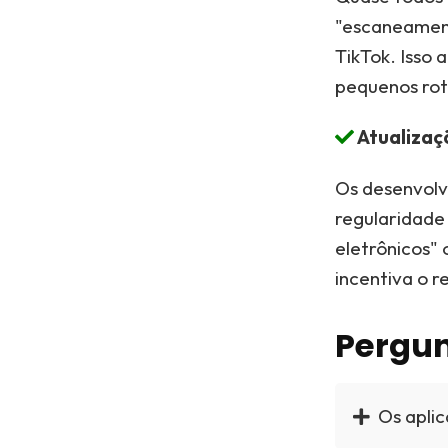
"escaneament
TikTok. Isso 
pequenos rote
Atualizaç
Os desenvolv
regularidade
eletrônicos" 
incentiva o 
Pergun
Os aplic