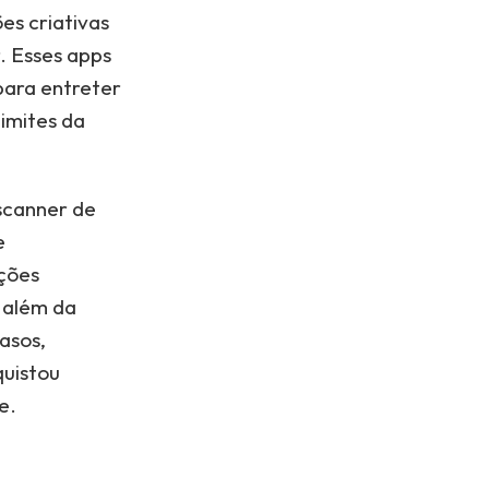
es criativas
. Esses apps
para entreter
limites da
"scanner de
e
ações
o além da
casos,
quistou
e.