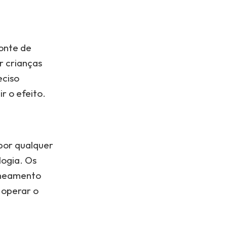
onte de
r crianças
eciso
r o efeito.
 por qualquer
ogia. Os
caneamento
 operar o