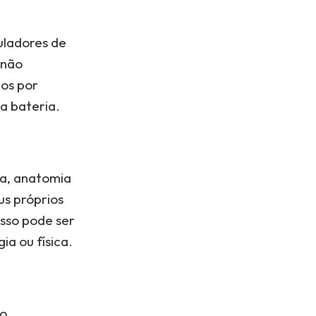
uladores de
 não
los por
a bateria.
ia, anatomia
us próprios
sso pode ser
a ou física.
do