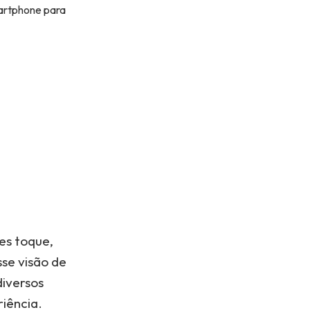
martphone para
es toque,
se visão de
diversos
iência.