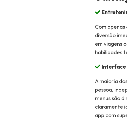
Entreteni
Com apenas a
diversão imed
em viagens o
habilidades t
Interface 
A maioria dos
pessoa, inde
menus são di
claramente i
app com supe