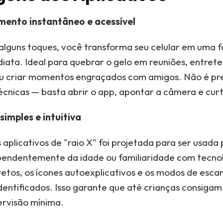
mento instantâneo e acessível
lguns toques, você transforma seu celular em uma f
iata. Ideal para quebrar o gelo em reuniões, entrete
u criar momentos engraçados com amigos. Não é pr
écnicas — basta abrir o app, apontar a câmera e curti
simples e intuitiva
 aplicativos de "raio X" foi projetada para ser usada
pendentemente da idade ou familiaridade com tecnol
retos, os ícones autoexplicativos e os modos de es
dentificados. Isso garante que até crianças consigam
rvisão mínima.