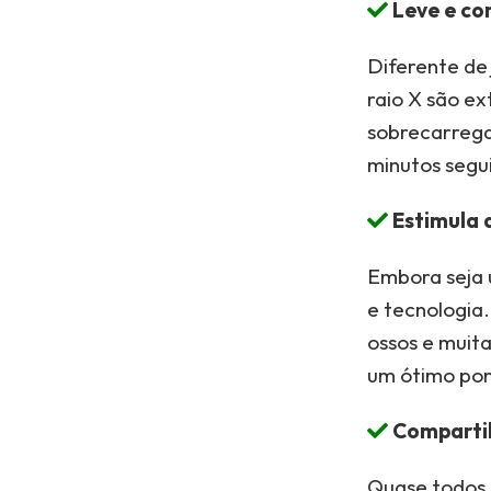
Leve e co
Diferente de
raio X são e
sobrecarrega
minutos segu
Estimula 
Embora seja 
e tecnologia.
ossos e muit
um ótimo pont
Compartil
Quase todos 