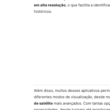
em alta resolução
, o que facilita a identi
históricos.
Além disso, muitos desses aplicativos perm
diferentes modos de visualização, desde m
de satélite
mais avançados. Com tantas opçõ
necessidades, desde turismo até monitoram